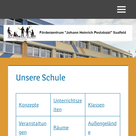
Zum
Inhalt
Menü
Förderzentrum
springen
"Johann
Heinrich
Pestalozzi"
Saalfeld
Unsere Schule
Unterrichtsze
Konzepte
Klassen
iten
Veranstaltun
Außengeländ
Räume
gen
e