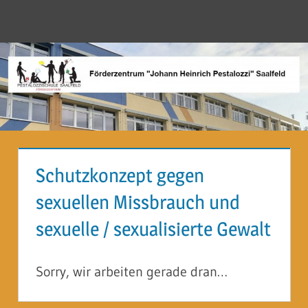
Zum
Inhalt
Menü
Förderzentrum
springen
"Johann
Heinrich
Pestalozzi"
Saalfeld
Schutzkonzept gegen
sexuellen Missbrauch und
sexuelle / sexualisierte Gewalt
Sorry, wir arbeiten gerade dran…